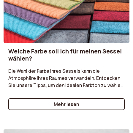
Welche Farbe soll ich für meinen Sessel
wählen?
Die Wahl der Farbe Ihres Sessels kann die
Atmosphäre Ihres Raumes verwandeln. Entdecken
Sie unsere Tipps, um den idealen Farbton zu wählen,
der sich in Ihre bestehende Dekoration einfügt und
gleichzeitig einen eleganten Akzent setzt. Neutrale
Mehr lesen
Farben für eine beruhigende Atmosphäre, kräftige
Töne für einen mutigen Effekt oder natürliche
Nuancen für einen skandinavischen Touch: Lernen
Sie, wie Sie Ihren Sessel mit dem Stil Ihres Interieurs