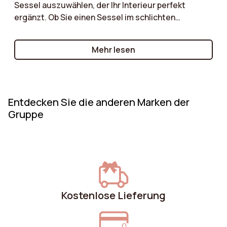
Sessel auszuwählen, der Ihr Interieur perfekt
ergänzt. Ob Sie einen Sessel im schlichten
skandinavischen Stil, ein charaktervolles Vintage-
Modell oder einen zeitlosen klassischen Sessel
Mehr lesen
suchen – wir führen Sie durch die wesentlichen
Kriterien, die es zu berücksichtigen gilt!
Entdecken Sie die anderen Marken der
Gruppe
Kostenlose Lieferung