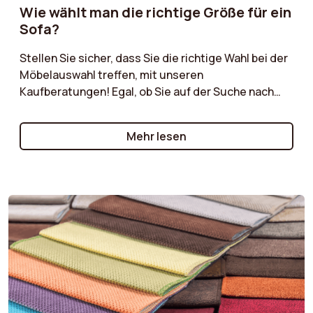
Wie wählt man die richtige Größe für ein
Sofa?
Stellen Sie sicher, dass Sie die richtige Wahl bei der
Möbelauswahl treffen, mit unseren
Kaufberatungen! Egal, ob Sie auf der Suche nach
dem perfekten Sofa, einem bequemen Sessel oder
einem praktischen Pouf sind, unsere
Mehr lesen
Kaufberatungen bieten wertvolle Ratschläge für
jedes Möbelstück. Entdecken Sie die wichtigsten
Kriterien, die Sie beachten sollten, wie Materialien,
Stile, Größen und Funktionen, um die richtigen
Entscheidungen zu treffen, die Ihren Bedürfnissen
und Ihrem Lebensstil entsprechen. Un...