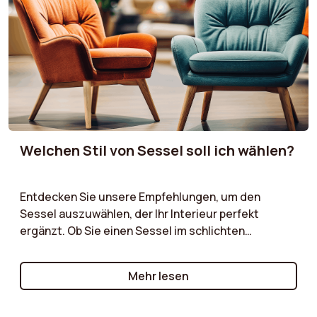
Ihnen, die richtige Wahl zu treffen.
Welchen Stil von Sessel soll ich wählen?
Entdecken Sie unsere Empfehlungen, um den
Sessel auszuwählen, der Ihr Interieur perfekt
ergänzt. Ob Sie einen Sessel im schlichten
skandinavischen Stil, ein charaktervolles Vintage-
Modell oder einen zeitlosen klassischen Sessel
Mehr lesen
suchen – wir führen Sie durch die wesentlichen
Kriterien, die es zu berücksichtigen gilt!