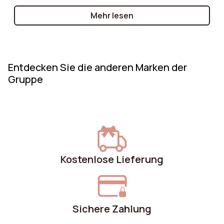
Modell oder einen zeitlosen klassischen Sessel
Mehr lesen
suchen – wir führen Sie durch die wesentlichen
Kriterien, die es zu berücksichtigen gilt!
Entdecken Sie die anderen Marken der
Gruppe
Kostenlose Lieferung
Sichere Zahlung