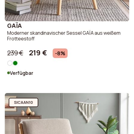
GAÏA
Moderner skandinavischer Sessel GAÏA aus weißem
Frotteestoff
219 €
239 €
-8%
Verfügbar
SICAAN10