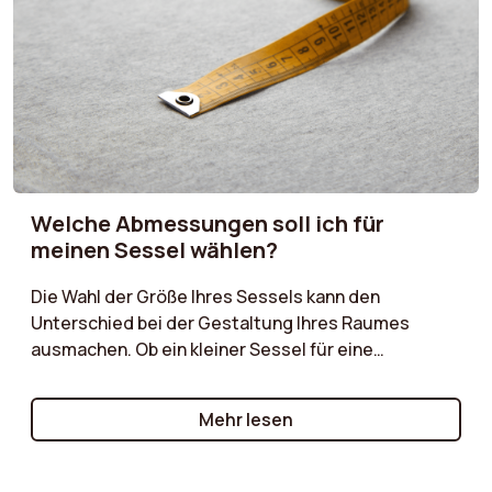
Ihnen, die richtige Wahl zu treffen.
Welche Abmessungen soll ich für
meinen Sessel wählen?
Die Wahl der Größe Ihres Sessels kann den
Unterschied bei der Gestaltung Ihres Raumes
ausmachen. Ob ein kleiner Sessel für eine
gemütliche Ecke oder ein größeres Modell für ein
geräumiges Wohnzimmer, unser Einkaufsführer hilft
Mehr lesen
Ihnen bei der Auswahl der idealen Maße.
Berücksichtigen Sie die Größe Ihres Zimmers, die
Anordnung Ihrer Möbel und Ihre