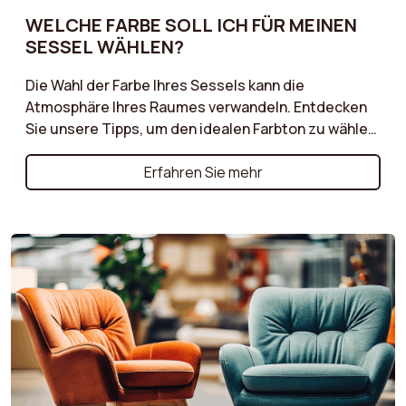
WELCHE FARBE SOLL ICH FÜR MEINEN
SESSEL WÄHLEN?
Die Wahl der Farbe Ihres Sessels kann die
Atmosphäre Ihres Raumes verwandeln. Entdecken
Sie unsere Tipps, um den idealen Farbton zu wählen,
der sich in Ihre bestehende Dekoration einfügt und
gleichzeitig einen eleganten Akzent setzt. Neutrale
Erfahren Sie mehr
Farben für eine beruhigende Atmosphäre, kräftige
Töne für einen mutigen Effekt oder natürliche
Nuancen für einen skandinavischen Touch: Lernen
Sie, wie Sie Ihren Sessel mit dem Stil Ihres Interieurs
kombinieren. Ob Sie einen Sessel möchten, der sich
harmonisch in den Raum einfügt, oder einen, der
zum Mittelpunkt wird, unsere Ratschläge helfen
Ihnen, die richtige Wahl zu treffen.