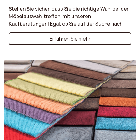
Stellen Sie sicher, dass Sie die richtige Wahl bei der
Möbelauswahl treffen, mit unseren
Kaufberatungen! Egal, ob Sie auf der Suche nach
dem perfekten Sofa, einem bequemen Sessel oder
einem praktischen Pouf sind, unsere
Erfahren Sie mehr
Kaufberatungen bieten wertvolle Ratschläge für
jedes Möbelstück. Entdecken Sie die wichtigsten
Kriterien, die Sie beachten sollten, wie Materialien,
Stile, Größen und Funktionen, um die richtigen
Entscheidungen zu treffen, die Ihren Bedürfnissen
und Ihrem Lebensstil entsprechen. Un...