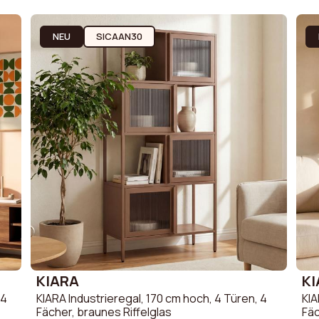
Sofa
Skandinavisches Sofa
Leinen Sofa
Sofa
Vintage-Sofa
Stoff Sofa &
NEU
SICAAN30
Sofa aus Bou
Cord Sofa &
KIARA
K
 4
KIARA Industrieregal, 170 cm hoch, 4 Türen, 4
KIA
Fächer, braunes Riffelglas
Fäc