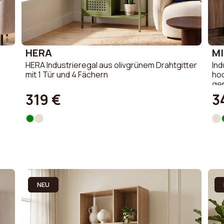
HERA
MI
HERA Industrieregal aus olivgrünem Drahtgitter
Ind
mit 1 Tür und 4 Fächern
hoc
ger
319 €
3
NEU