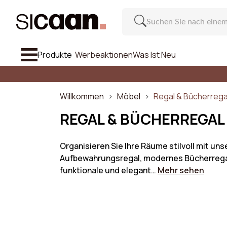
Produkte
Werbeaktionen
Was Ist Neu
Alle Anzei
Sofa
Willkommen
Möbel
Regal & Bücherrega
Sessel & Hocker
REGAL & BÜCHERREGAL
Stuhl Und Barhocker
Organisieren Sie Ihre Räume stilvoll mit u
Aufbewahrungsregal, modernes Bücherregal od
Möbel
Ein
funktionale und elegant…
Mehr sehen
Inspiration
Anzahl de
Was Ist Neu