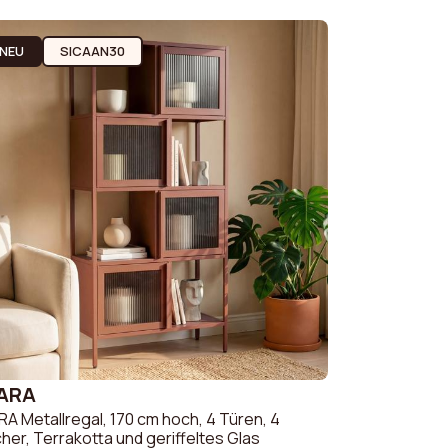
 & Couch
Sofas & Couches Weiß
 Couch
Sofas & Couches
NEU
SICAAN30
Orange
clé-Stoff
Sofas & Couches
 Couch
Beige
Sofas & Couches Grau
Sofas & Couches Grün
IARA
RA Metallregal, 170 cm hoch, 4 Türen, 4
her, Terrakotta und geriffeltes Glas