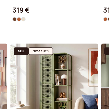
319 €
3
NEU
SICAAN20