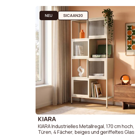
2-Sitzer 
Werbeaktionen
3-Sitzer 
NEU
SICAAN20
Brauche Hilfe
Mein Konto
KIARA
KIARA Industrielles Metallregal, 170 cm hoch,
Türen, 4 Fächer, beiges und geriffeltes Glas