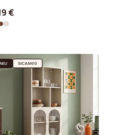
19 €
NEU
SICAAN10