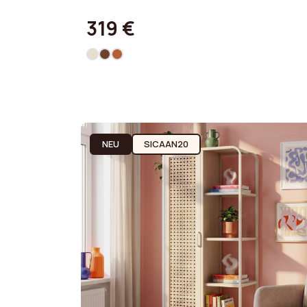
319 €
NEU
SICAAN20