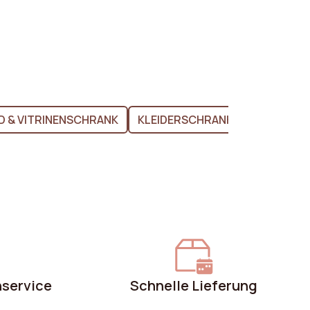
D & VITRINENSCHRANK
KLEIDERSCHRANK
SCHUHSC
nservice
Schnelle Lieferung