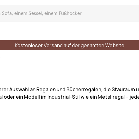
Kostenloser Versand auf der gesamten Website
gen Sofa
l
nserer Auswahl an Regalen und Bücherregalen, die Stauraum 
er ein Modell im Industrial-Stil wie ein Metallregal – jede
zelsofa
r Plätze
Stile
Materialien