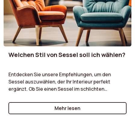
Welchen Stil von Sessel soll ich wählen?
Entdecken Sie unsere Empfehlungen, um den
Sessel auszuwählen, der Ihr Interieur perfekt
ergänzt. Ob Sie einen Sessel im schlichten
skandinavischen Stil, ein charaktervolles Vintage-
Modell oder einen zeitlosen klassischen Sessel
Mehr lesen
suchen – wir führen Sie durch die wesentlichen
Kriterien, die es zu berücksichtigen gilt!