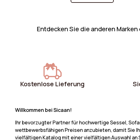
Bevorzugen Sie eine weiche oder festere
Sitzfläche? Genießen Sie optimalen
Komfort mit einem Sofa, das perfekt auf
Entdecken Sie die anderen Marken
Ihre Entspannungsmomente abgestimmt
ist.
Kostenlose Lieferung
Si
Willkommen bei Sicaan!
Ihr bevorzugter Partner für hochwertige Sessel, Sofa
wettbewerbsfähigen Preisen anzubieten, damit Sie Ih
vielfältigen Katalog mit einer vielfältigen Auswahl a