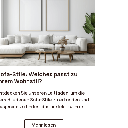
ofa-Stile: Welches passt zu
hrem Wohnstil?
ntdecken Sie unseren Leitfaden, um die
erschiedenen Sofa-Stile zu erkunden und
asjenige zu finden, das perfekt zu Ihrer
inrichtung passt. Ein Vintage-Sofa für
inen Retro-Touch, ein Art-Déco-Modell
Mehr lesen
ür einen raffinierten Look, ein industrieller