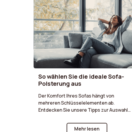
So wählen Sie die ideale Sofa-
Polsterung aus
Der Komfort Ihres Sofas hängt von
mehreren Schlüsselelementen ab.
Entdecken Sie unsere Tipps zur Auswahl
der richtigen Polsterung,
Schaumstoffarten und Strukturen, die am
Mehr lesen
besten zu Ihren Bedürfnissen passen.