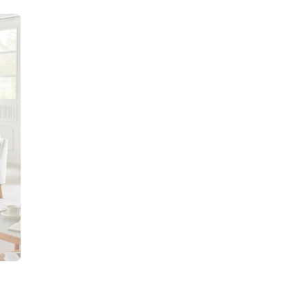
Sofa
Skandinavisches Sofa
Leinen Sofa
Sofa
Vintage-Sofa
Stoff Sofa &
Sofa aus Bou
Cord Sofa &