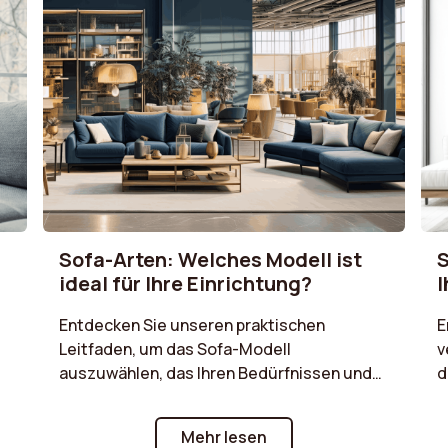
Sofa-Arten: Welches Modell ist
S
ideal für Ihre Einrichtung?
I
Entdecken Sie unseren praktischen
E
Leitfaden, um das Sofa-Modell
v
auszuwählen, das Ihren Bedürfnissen und
d
Wünschen entspricht. Ein 2-Sitzer-Sofa für
E
kleine Räume, ein Ecksofa für ein
e
Mehr lesen
geräumiges Wohnzimmer oder ein
f