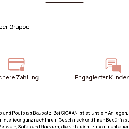
modulares Sofa für maximale Flexibilität:
S
Wir helfen Ihnen, die Vorteile jedes
C
Modelltyps zu verstehen. Folgen Sie
e
 der Gruppe
unseren Tipps, um die richtige Wahl zu
s
treffen!
d
v
w
e
d
chere Zahlung
Engagierter Kunde
s und Poufs als Bausatz. Bei SICAAN ist es uns ein Anliege
r Interieur ganz nach Ihrem Geschmack und Ihren Bedürfnis
n Sesseln, Sofas und Hockern, die sich leicht zusammenbauen 