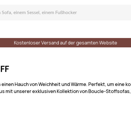
Kostenloser Versand auf der gesamten Website
gen Sofa
FF
 einen Hauch von Weichheit und Wärme. Perfekt, um eine k
uxus mit unserer exklusiven Kollektion von Boucle-Stoffsof
zelsofa
r Plätze
Stile
Materialien