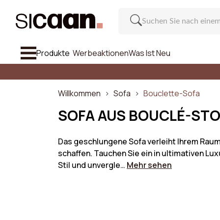
Produkte
Werbeaktionen
Was Ist Neu
Alle Anzei
Sofa
Willkommen
Sofa
Bouclette-Sofa
Sessel & Hocker
SOFA AUS BOUCLÉ-STO
Stuhl Und Barhocker
Das geschlungene Sofa verleiht Ihrem Raum
schaffen. Tauchen Sie ein in ultimativen L
Möbel
Ein
Stil und unvergle…
Mehr sehen
Inspiration
Anzahl de
Was Ist Neu