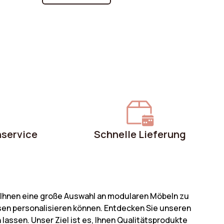
til für ein urbanes Ambiente oder ein
ottage-Sofa für eine warme und
inladende Atmosphäre: jeder Stil hat
eine eigenen Vorzüge. Lernen Sie, wie Sie
as Modell auswählen, das Ihr Interieur
erschönern und Ihre Persönlichkeit
iderspiegeln wird. Schaffen Sie einen
inzigartigen und harmonischen Raum mit
em perfekten Sofa für Ihre Dekoration!
nservice
Schnelle Lieferung
n, Ihnen eine große Auswahl an modularen Möbeln zu
sen personalisieren können. Entdecken Sie unseren
lassen. Unser Ziel ist es, Ihnen Qualitätsprodukte