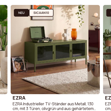
Sofa
Skandinavisches Sofa
Leinen Sofa
Sofa
Vintage-Sofa
Stoff Sofa &
NEU
SICAAN10
Sofa aus Bou
Cord Sofa &
EZRA
E
EZRA Industrieller TV-Ständer aus Metall, 130
EZR
cm, mit 3 Türen, olivgrün und aus gehärtetem
cm,