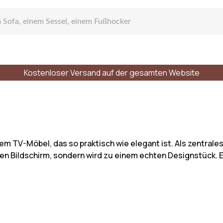
Kostenloser Versand auf der gesamten Website
gen Sofa
nem TV-Möbel, das so praktisch wie elegant ist. Als zentral
en Bildschirm, sondern wird zu einem echten Designstück. E
zelsofa
r Plätze
Stile
Materialien