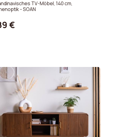
ndinavisches TV-Möbel, 140 cm,
henoptik - SOAN
89 €