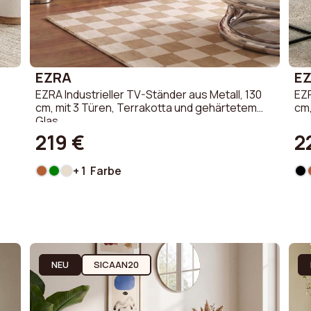
EZRA
E
,
EZRA Industrieller TV-Ständer aus Metall, 130
EZR
cm, mit 3 Türen, Terrakotta und gehärtetem
cm,
Glas
219 €
2
+ 1 Farbe
NEU
SICAAN20