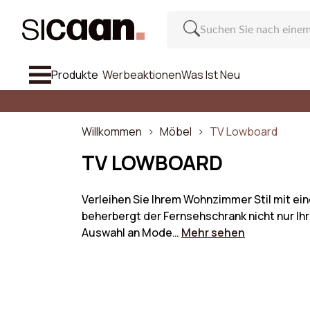
Produkte
Werbeaktionen
Was Ist Neu
Alle Anzei
Sofa
Willkommen
Möbel
TV Lowboard
Sessel & Hocker
TV LOWBOARD
Stuhl Und Barhocker
Verleihen Sie Ihrem Wohnzimmer Stil mit ei
beherbergt der Fernsehschrank nicht nur Ihr
Möbel
Ein
Auswahl an Mode…
Mehr sehen
Inspiration
Anzahl de
Was Ist Neu