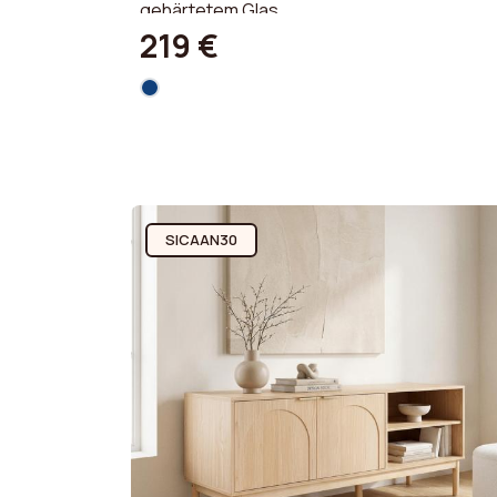
gehärtetem Glas
219 €
SICAAN30