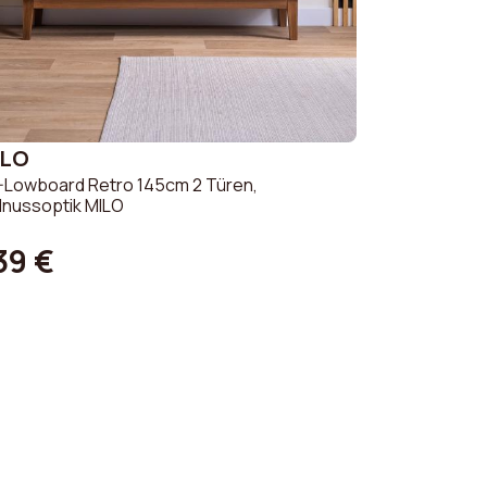
ILO
-Lowboard Retro 145cm 2 Türen,
lnussoptik MILO
39 €