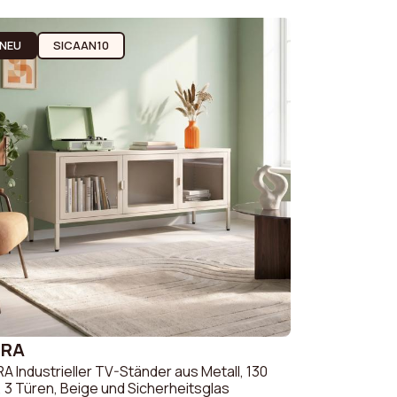
 & Couch
Sofas & Couches Weiß
 Couch
Sofas & Couches
NEU
SICAAN10
Orange
clé-Stoff
Sofas & Couches
 Couch
Beige
Sofas & Couches Grau
Sofas & Couches Grün
ZRA
A Industrieller TV-Ständer aus Metall, 130
 3 Türen, Beige und Sicherheitsglas