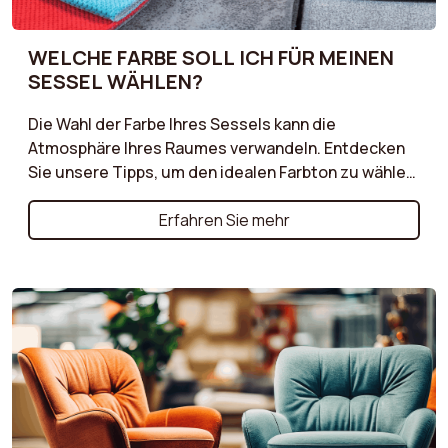
WELCHE FARBE SOLL ICH FÜR MEINEN
SESSEL WÄHLEN?
Die Wahl der Farbe Ihres Sessels kann die
Atmosphäre Ihres Raumes verwandeln. Entdecken
Sie unsere Tipps, um den idealen Farbton zu wählen,
der sich in Ihre bestehende Dekoration einfügt und
gleichzeitig einen eleganten Akzent setzt. Neutrale
Erfahren Sie mehr
Farben für eine beruhigende Atmosphäre, kräftige
Töne für einen mutigen Effekt oder natürliche
Nuancen für einen skandinavischen Touch: Lernen
Sie, wie Sie Ihren Sessel mit dem Stil Ihres Interieurs
kombinieren. Ob Sie einen Sessel möchten, der sich
harmonisch in den Raum einfügt, oder einen, der
zum Mittelpunkt wird, unsere Ratschläge helfen
Ihnen, die richtige Wahl zu treffen.