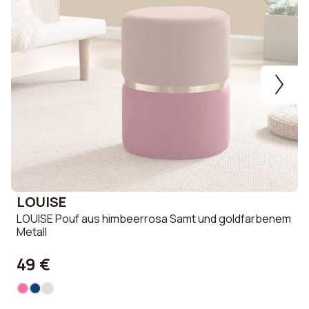
LOUISE
LOUISE Pouf aus himbeerrosa Samt und goldfarbenem
K
Metall
M
49 €