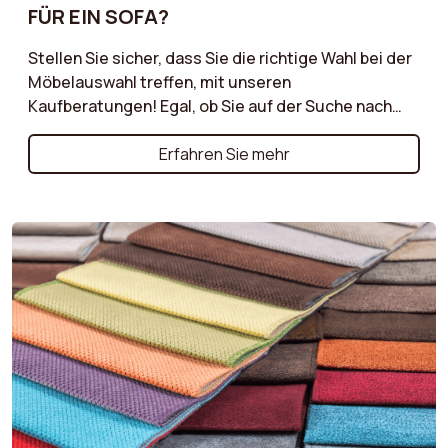
ÜR EIN SOFA?
Stellen Sie sicher, dass Sie die richtige Wahl bei der
Möbelauswahl treffen, mit unseren
Kaufberatungen! Egal, ob Sie auf der Suche nach
dem perfekten Sofa, einem bequemen Sessel oder
einem praktischen Pouf sind, unsere
Erfahren Sie mehr
Kaufberatungen bieten wertvolle Ratschläge für
jedes Möbelstück. Entdecken Sie die wichtigsten
Kriterien, die Sie beachten sollten, wie Materialien,
Stile, Größen und Funktionen, um die richtigen
Entscheidungen zu treffen, die Ihren Bedürfnissen
und Ihrem Lebensstil entsprechen. Un...