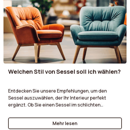
zu überladen. Optimieren Sie Ihre Dekoration mit
einem Sessel, der Komfort und ausgewogene
Proportionen vereint!
Welchen Stil von Sessel soll ich wählen?
Entdecken Sie unsere Empfehlungen, um den
Sessel auszuwählen, der Ihr Interieur perfekt
ergänzt. Ob Sie einen Sessel im schlichten
skandinavischen Stil, ein charaktervolles Vintage-
Modell oder einen zeitlosen klassischen Sessel
Mehr lesen
suchen – wir führen Sie durch die wesentlichen