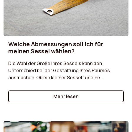
Welche Abmessungen soll ich für
meinen Sessel wählen?
Die Wahl der Größe Ihres Sessels kann den
Unterschied bei der Gestaltung Ihres Raumes
ausmachen. Ob ein kleiner Sessel für eine
gemütliche Ecke oder ein größeres Modell für ein
geräumiges Wohnzimmer, unser Einkaufsführer hilft
Mehr lesen
Ihnen bei der Auswahl der idealen Maße.
Berücksichtigen Sie die Größe Ihres Zimmers, die
Anordnung Ihrer Möbel und Ihre
Komfortbedürfnisse, um den Sessel zu finden, der
sich perfekt in Ihr Interieur einfügt, ohne den Raum