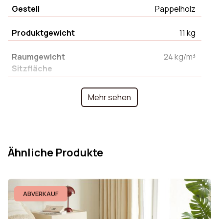
Gestell
Pappelholz
Produktgewicht
11 kg
Raumgewicht
24 kg/m³
Sitzfläche
Form der Füße
L-Form
Mehr sehen
Höhe Füße
19 cm
Füße Material
Stahl
Ähnliche Produkte
Farbe der Füße
Schwarz
Garantie
2 an(s)
ABVERKAUF
Länge
119 cm