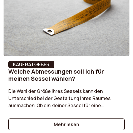
zum Mittelpunkt wird, unsere Ratschläge helfen
Ihnen, die richtige Wahl zu treffen.
KAUFRATGEBER
Welche Abmessungen soll ich für
meinen Sessel wählen?
Die Wahl der Größe Ihres Sessels kann den
Unterschied bei der Gestaltung Ihres Raumes
ausmachen. Ob ein kleiner Sessel für eine
gemütliche Ecke oder ein größeres Modell für ein
geräumiges Wohnzimmer, unser Einkaufsführer hilft
Mehr lesen
Ihnen bei der Auswahl der idealen Maße.