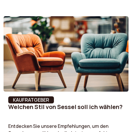
Berücksichtigen Sie die Größe Ihres Zimmers, die
Anordnung Ihrer Möbel und Ihre
Komfortbedürfnisse, um den Sessel zu finden, der
sich perfekt in Ihr Interieur einfügt, ohne den Raum
zu überladen. Optimieren Sie Ihre Dekoration mit
einem Sessel, der Komfort und ausgewogene
Proportionen vereint!
KAUFRATGEBER
Welchen Stil von Sessel soll ich wählen?
Entdecken Sie unsere Empfehlungen, um den