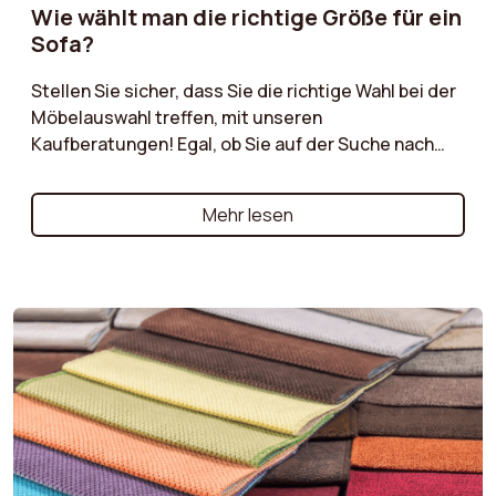
Wie wählt man die richtige Größe für ein
Sofa?
Stellen Sie sicher, dass Sie die richtige Wahl bei der
Möbelauswahl treffen, mit unseren
Kaufberatungen! Egal, ob Sie auf der Suche nach
dem perfekten Sofa, einem bequemen Sessel oder
einem praktischen Pouf sind, unsere
Mehr lesen
Kaufberatungen bieten wertvolle Ratschläge für
jedes Möbelstück. Entdecken Sie die wichtigsten
Kriterien, die Sie beachten sollten, wie Materialien,
Stile, Größen und Funktionen, um die richtigen
Entscheidungen zu treffen, die Ihren Bedürfnissen
und Ihrem Lebensstil entsprechen. Un...