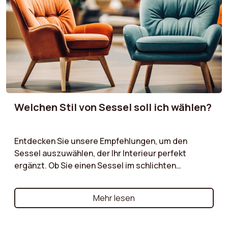
Ihnen, die richtige Wahl zu treffen.
Welchen Stil von Sessel soll ich wählen?
Entdecken Sie unsere Empfehlungen, um den
Sessel auszuwählen, der Ihr Interieur perfekt
ergänzt. Ob Sie einen Sessel im schlichten
skandinavischen Stil, ein charaktervolles Vintage-
Modell oder einen zeitlosen klassischen Sessel
Mehr lesen
suchen – wir führen Sie durch die wesentlichen
Kriterien, die es zu berücksichtigen gilt!