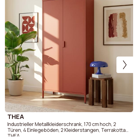
THEA
Industrieller Metallkleiderschrank, 170 cm hoch, 2
S
Türen, 4 Einlegeböden, 2 Kleiderstangen, Terrakotta
THEA
M