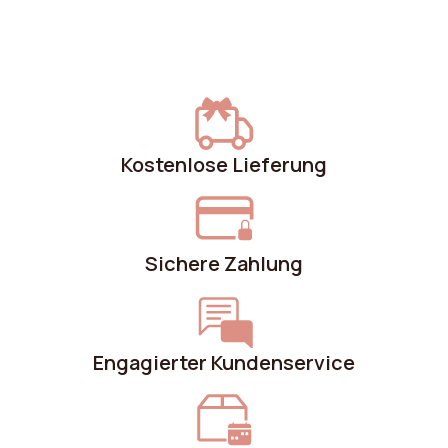
Produktgewicht
27 kg
Montagezeit
70 min
Material für den Griff
Metall
Kostenlose Lieferung
Türenmaterial
15 mm MDF und Melamin
Maximale
50 kg
unterstützte Last
Sichere Zahlung
Breite der Nischen
40 cm
Höhe der Nischen
37 cm
Engagierter Kundenservice
Farbe der Füße
Dunkelbraun
Gestell
15 mm Spanplatte und