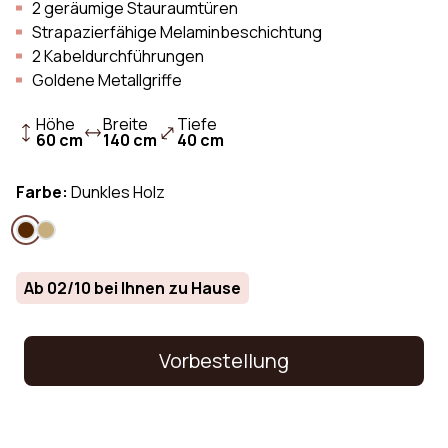
2 geräumige Stauraumtüren
Strapazierfähige Melaminbeschichtung
2 Kabeldurchführungen
Goldene Metallgriffe
Höhe
Breite
Tiefe
60 cm
140 cm
40 cm
Farbe:
Dunkles Holz
Ab 02/10 bei Ihnen zu Hause
Vorbestellung