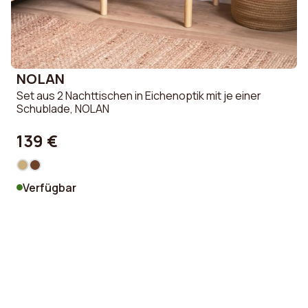
Garantie
2 an(s)
Anzahl der Nischen
4
NOLAN
Anhebbar
Nein
Set aus 2 Nachttischen in Eichenoptik mit je einer
S
Schublade, NOLAN
Anzahl Türen
2
139 €
Türlänge
140 cm
Türbreite
40 cm
Verfügbar
Türhöhe
4 cm
Breite
140 cm
Höhe Füße
20 cm