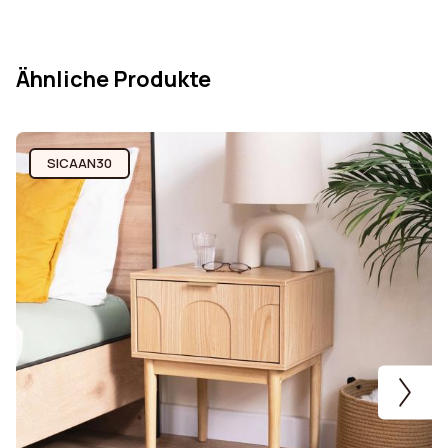
Füße Material
Kiefer
Nischenlänge
54.8 cm
Ähnliche Produkte
Regalmaterialien
15 mm Spanplatte und
Melamin
SICAAN30
Art der Installation
Auf den Boden
Tiefe
40 cm
Höhe
60 cm
Hinweis
Ja
Stil
Hütte
Gestalten
Rechteckig