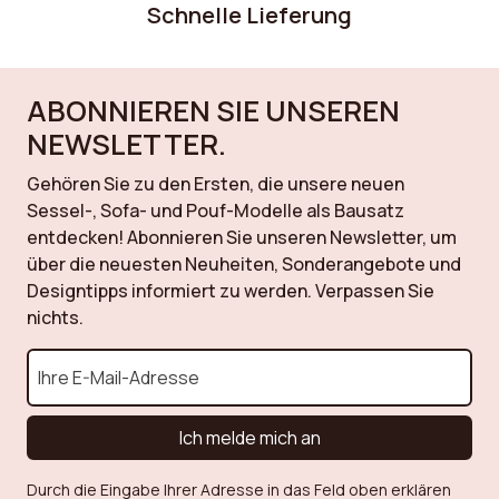
Melamin
Schnelle Lieferung
Kollektion
Nolan
ABONNIEREN SIE UNSEREN
Farbe
Dunkelbraun
NEWSLETTER.
Montage
Lieferung als Bausatz
Gehören Sie zu den Ersten, die unsere neuen
zur Selbstmontage
Sessel-, Sofa- und Pouf-Modelle als Bausatz
entdecken! Abonnieren Sie unseren Newsletter, um
über die neuesten Neuheiten, Sonderangebote und
Designtipps informiert zu werden. Verpassen Sie
nichts.
Ich melde mich an
Durch die Eingabe Ihrer Adresse in das Feld oben erklären