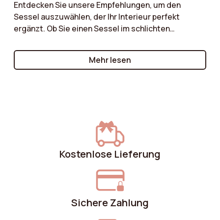
Entdecken Sie unsere Empfehlungen, um den
Form der Füße
Rund
Sessel auszuwählen, der Ihr Interieur perfekt
ergänzt. Ob Sie einen Sessel im schlichten
Produktgewicht
8 kg
skandinavischen Stil, ein charaktervolles Vintage-
Modell oder einen zeitlosen klassischen Sessel
Mehr lesen
suchen – wir führen Sie durch die wesentlichen
Stapelbar
Nein
Kriterien, die es zu berücksichtigen gilt!
Sitztiefe
48 cm
Kostenlose Lieferung
Sichere Zahlung