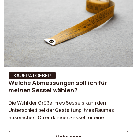
harmonisch in den Raum einfügt, oder einen, der
zum Mittelpunkt wird, unsere Ratschläge helfen
Abnehmbar
Nein
Ihnen, die richtige Wahl zu treffen.
Rückenlehnenbreite
56.5 cm
Pillingbildung
4 = Light pilling
Sitzhöhe
43 cm
Breite
56.5 cm
KAUFRATGEBER
Welche Abmessungen soll ich für
meinen Sessel wählen?
Stil
Vintage
Die Wahl der Größe Ihres Sessels kann den
Tiefe
62 cm
Unterschied bei der Gestaltung Ihres Raumes
ausmachen. Ob ein kleiner Sessel für eine
Stoffzusammensetzung
100% Polyester
gemütliche Ecke oder ein größeres Modell für ein
geräumiges Wohnzimmer, unser Einkaufsführer hilft
Raumgewicht der
24 kg/m³