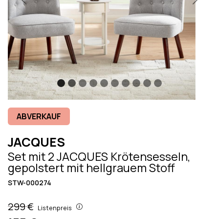
Previous
Next
ABVERKAUF
JACQUES
Set mit 2 JACQUES Krötensesseln,
gepolstert mit hellgrauem Stoff
STW-000274
299 €
Listenpreis