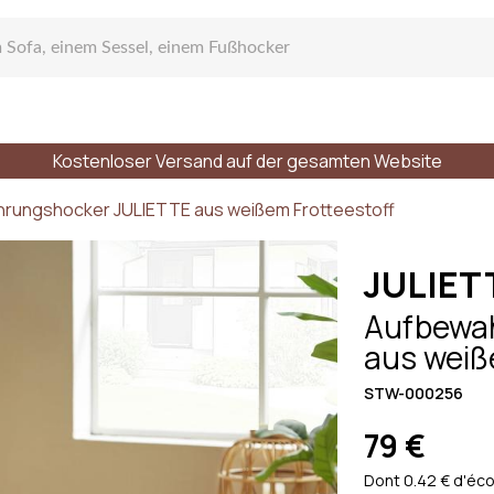
Kostenloser Versand auf der gesamten Website
gen Sofa
rungshocker JULIETTE aus weißem Frotteestoff
JULIET
Aufbewa
aus weiß
zelsofa
STW-000256
79 €
r Plätze
Stile
Materialien
Dont 0.42 € d'éco