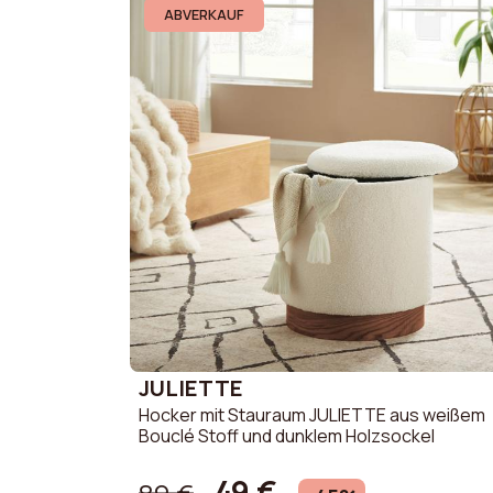
Scheuerbeständigkeit
10000 
ABVERKAUF
(Martindale)
Raumgewicht Sitzfläche
25 kg/
Montageanleitung
Ja
Sitzhöhe
42 cm
Durchmesser
38 cm
JULIETTE
Hocker mit Stauraum JULIETTE aus weißem
Bouclé Stoff und dunklem Holzsockel
49 €