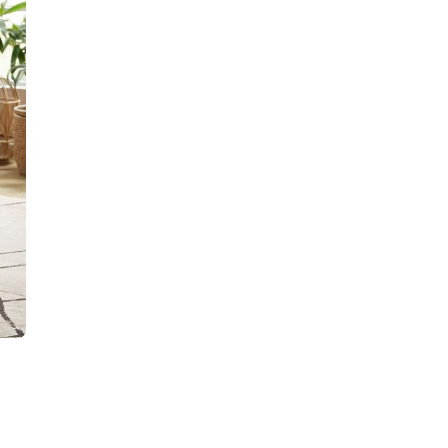
cycles
Empfohlene Anzahl von
Personen für die Versamm
m³
Polsterung der Sitzfläche
Tiefe
Garantie
Farbe