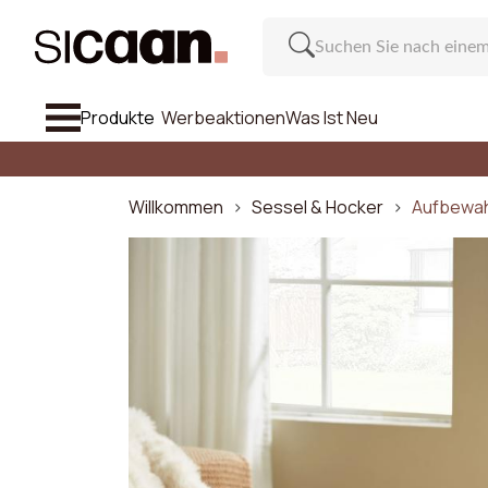
Produkte
Werbeaktionen
Was Ist Neu
Alle Anzei
Sofa
Willkommen
Sessel & Hocker
Aufbewah
Sessel & Hocker
Stuhl Und Barhocker
Möbel
Ein
Inspiration
Anzahl de
Was Ist Neu