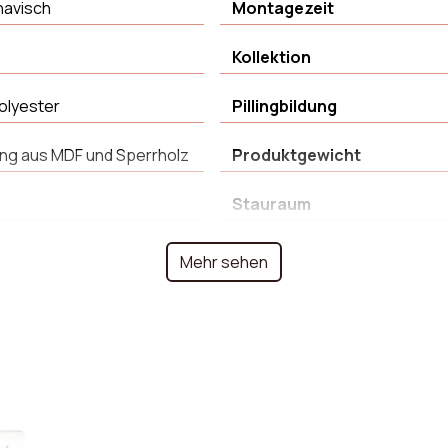
navisch
Montagezeit
Kollektion
olyester
Pillingbildung
ng aus MDF und Sperrholz
Produktgewicht
Stauraum
htheitsstufe 4–5
Länge
Mehr sehen
ane
Höhe
gewicht
Abnehmbar
Bezugsmaterial