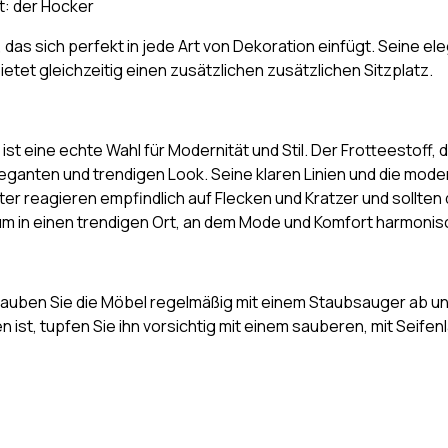
t: der Hocker
, das sich perfekt in jede Art von Dekoration einfügt. Seine ele
ietet gleichzeitig einen zusätzlichen zusätzlichen Sitzplatz.
t eine echte Wahl für Modernität und Stil. Der Frotteestoff, d
leganten und trendigen Look. Seine klaren Linien und die mod
r reagieren empfindlich auf Flecken und Kratzer und sollten
um in einen trendigen Ort, an dem Mode und Komfort harmoni
auben Sie die Möbel regelmäßig mit einem Staubsauger ab und
 ist, tupfen Sie ihn vorsichtig mit einem sauberen, mit Seif