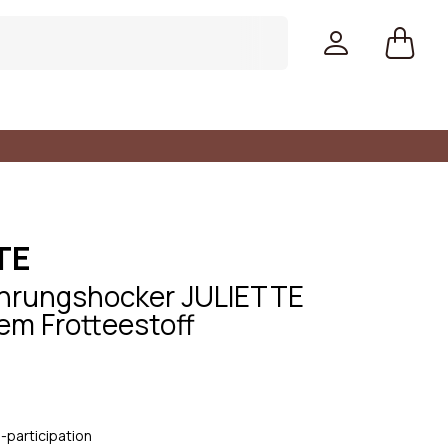
TE
hrungshocker JULIETTE
em Frotteestoff
Farben
-participation