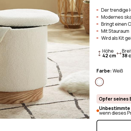
Sofa
Skandinavisches Sofa
Leinen Sofa
Sofa
Vintage-Sofa
Der trendige 
Stoff Sofa &
Modernes ska
Sofa aus Bou
Bringt einen
Cord Sofa &
Mit Stauraum
Wird als Kit ge
Höhe
Brei
42 cm
38 
Farbe:
Weiß
Opfer seines 
Unbestimmte 
wenn dieses Pr