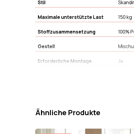
Stil
Skandi
Maximale unterstützte Last
150 kg
Stoffzusammensetzung
100% P
Gestell
Mischu
Erforderliche Montage
Ja
Farbechtheit
Farbec
Produkttyp
Ottom
Sitzkomfort
Gleich
Ähnliche Produkte
Breite
38 cm