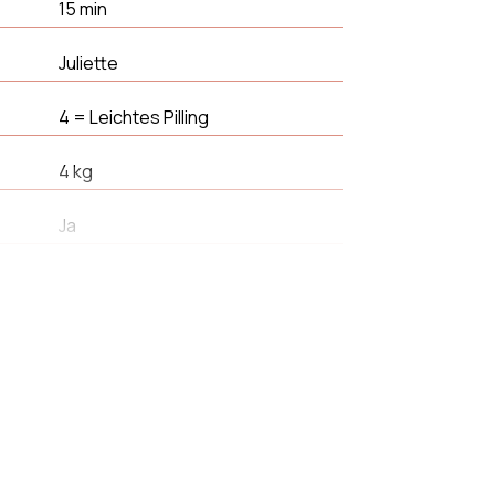
15 min
Juliette
4 = Leichtes Pilling
4 kg
Ja
38 cm
42 cm
Nein
Bouclelette