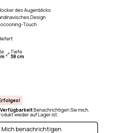
 & Couch
Sofas & Couches Weiß
Hocker des Augenblicks
 Couch
Sofas & Couches
ndinavisches Design
Orange
clé-Stoff
 Cocooning-Touch
Sofas & Couches
 Couch
Beige
liefert
Sofas & Couches Grau
te
Tiefe
Sofas & Couches Grün
cm
38 cm
Erfolges!
Verfügbarkeit
Benachrichtigen Sie mich,
odukt wieder auf Lager ist.
Mich benachrichtigen