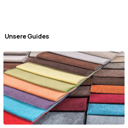
Maximale
113 kg
unterstützte Last
Raumgewicht
24 kg/m³
Sitzfläche
Unsere Guides
Sitzhöhe
50 cm
Produkttyp
Bank
Stil
Modern
Farbe der Füße
Schwarz
Produktgewicht
11 kg
Länge
101 cm
Breite
101 cm