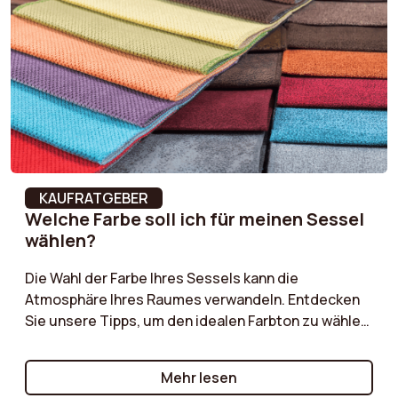
Bezugsmaterial
Samt
Kollektion
Noa
Material der Armlehne
Metall
Farbe der Armlehne
Coal
Montagezeit
15 min
KAUFRATGEBER
Welche Farbe soll ich für meinen Sessel
Abnehmbar
Nein
wählen?
Maximale
110 kg
Die Wahl der Farbe Ihres Sessels kann die
unterstützte Last
Atmosphäre Ihres Raumes verwandeln. Entdecken
Sie unsere Tipps, um den idealen Farbton zu wählen,
Montageanleitung
Ja
der sich in Ihre bestehende Dekoration einfügt und
gleichzeitig einen eleganten Akzent setzt. Neutrale
Mehr lesen
Stoffzusammensetzung
100% Polyester
Farben für eine beruhigende Atmosphäre, kräftige