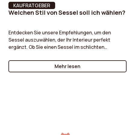
KAUFRATGEBER
Rückenlehnenbreite
64.5 cm
Welchen Stil von Sessel soll ich wählen?
Füße Material
Chromium
Entdecken Sie unsere Empfehlungen, um den
Sessel auszuwählen, der Ihr Interieur perfekt
Raumgewicht der
20 kg/m³
ergänzt. Ob Sie einen Sessel im schlichten
Rückenlehne
skandinavischen Stil, ein charaktervolles Vintage-
Modell oder einen zeitlosen klassischen Sessel
Produktgewicht
7 kg
Mehr lesen
suchen – wir führen Sie durch die wesentlichen
Kriterien, die es zu berücksichtigen gilt!
Breite
64.5 cm