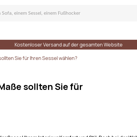
Kostenloser Versand auf der gesamten Website
gen Sofa
llten Sie für Ihren Sessel wählen?
aße sollten Sie für
zelsofa
r Plätze
Stile
Materialien