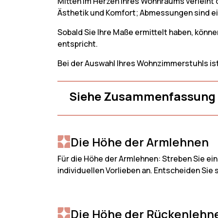
Mitten im Herzen Ihres Wohnraums verleiht d
2-Sitzer 
Werbeaktionen
Ästhetik und Komfort; Abmessungen sind ein
3-Sitzer 
Brauche Hilfe
Sobald Sie Ihre Maße ermittelt haben, könne
entspricht.
Mein Konto
Bei der Auswahl Ihres Wohnzimmerstuhls ist
Siehe Zusammenfassung
Die Höhe der Armlehnen
Für die Höhe der Armlehnen: Streben Sie ei
individuellen Vorlieben an. Entscheiden Sie 
Die Höhe der Rückenlehn