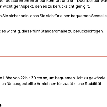
er Sessel Ihrem Interieur Komfort und Stil. Doch bei der Wah
Sofa
Skandinavisches Sofa
Leinen Sofa
 wichtiger Aspekt, den es zu berücksichtigen gilt.
Sofa
Vintage-Sofa
Stoff Sofa &
n Sie sicher sein, dass Sie sich für einen bequemen Sessel 
Sofa aus Bou
Cord Sofa &
 es wichtig, diese fünf Standardmaße zu berücksichtigen.
ne Höhe von 22 bis 30 cm an, um bequemen Halt zu gewährleis
sich für ausgestellte Armlehnen für zusätzliche Stabilität.
e