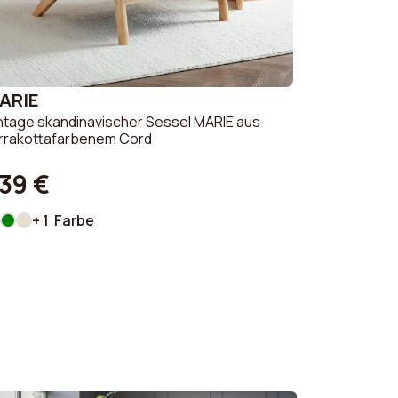
ARIE
ntage skandinavischer Sessel MARIE aus
rrakottafarbenem Cord
39 €
+ 1 Farbe