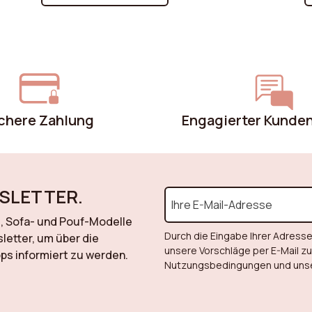
.
zeitlosen klassischen Sessel suchen – wir
u
führen Sie durch die wesentlichen Kriterien,
R
die es zu berücksichtigen gilt!
E
ür
d
G
E
el
B
chere Zahlung
Engagierter Kunde
m
e
M
Ä
B
SLETTER.
-, Sofa- und Pouf-Modelle
Durch die Eingabe Ihrer Adresse
letter, um über die
unsere Vorschläge per E-Mail z
s informiert zu werden.
Nutzungsbedingungen und unser