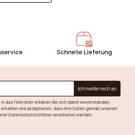
nsere Kaufberatungen bieten wertvolle
atschläge für jedes Möbelstück.
ntdecken Sie die wesentlichen Kriterien,
ie zu beachten sind, wie Materialien, Stile,
rößen und Funktionen, um die richtige
ntscheidung zu treffen, die Ihren
edürfnissen und Ihrem Lebensstil
nservice
Schnelle Lieferung
ntspricht. Unsere Ratgeber helfen Ihnen,
öbel zu finden, die Komfort, Qualität und
sthetik vereinen, und gleichzeitig Ihr
udget schonen.
Ich melde mich an
 in das Feld oben erklären Sie sich damit einverstanden,
u erhalten und akzeptieren, dass Ihre Daten gemäß unseren
er Datenschutzrichtlinie verarbeitet werden.