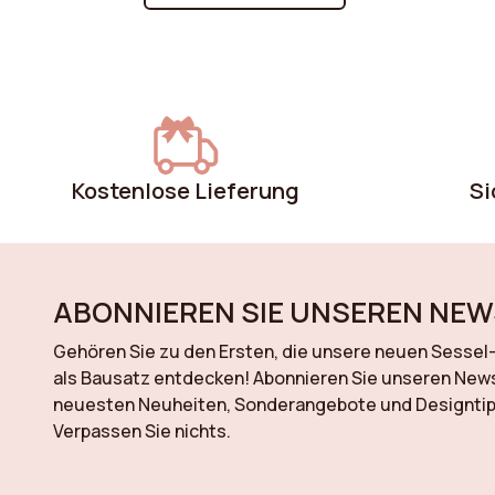
gleichzeitig einen eleganten Akzent setzt
Neutrale Farben für eine beruhigende
Atmosphäre, kräftige Töne für einen
mutigen Effekt oder natürliche Nuancen f
einen skandinavischen Touch: Lernen Sie,
wie Sie Ihren Sessel mit dem Stil Ihres
Interieurs kombinieren. Ob Sie einen Sess
Kostenlose Lieferung
Si
möchten, der sich harmonisch in den Rau
einfügt, oder einen, der zum Mittelpunkt
wird, unsere Ratschläge helfen Ihnen, die
richtige Wahl zu treffen.
ABONNIEREN SIE UNSEREN NEW
Gehören Sie zu den Ersten, die unsere neuen Sessel
als Bausatz entdecken! Abonnieren Sie unseren News
neuesten Neuheiten, Sonderangebote und Designtipp
Verpassen Sie nichts.