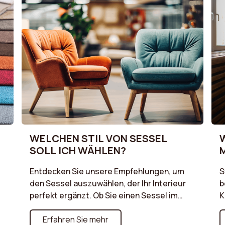
WELCHEN STIL VON SESSEL
SOLL ICH WÄHLEN?
Entdecken Sie unsere Empfehlungen, um
S
den Sessel auszuwählen, der Ihr Interieur
b
perfekt ergänzt. Ob Sie einen Sessel im
K
schlichten skandinavischen Stil, ein
n
charaktervolles Vintage-Modell oder einen
Erfahren Sie mehr
S