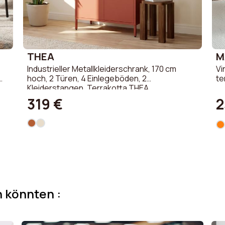
THEA
M
Industrieller Metallkleiderschrank, 170 cm
Vi
hoch, 2 Türen, 4 Einlegeböden, 2
te
Kleiderstangen, Terrakotta THEA
319 €
2
n könnten :