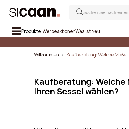
Produkte
Werbeaktionen
Was Ist Neu
Alle Anzei
Sofa
Willkommen
Kaufberatung: Welche Maße so
Sessel & Hocker
Stuhl Und Barhocker
Kaufberatung: Welche M
Ihren Sessel wählen?
Möbel
Ein
Inspiration
Anzahl de
Was Ist Neu