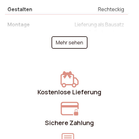
Gestalten
Rechteckig
Montage
Lieferung als Bausatz
zur Selbstmontage
Mehr sehen
Tiefe
45 cm
Höhe Füße
43 cm
Montagezeit
10 min
Kostenlose Lieferung
Hinweis
Ja
Garantie
2 an(s)
Sichere Zahlung
Empfohlene
1
Personenzahl für die
Montage