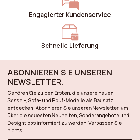
Engagierter Kundenservice
Farbe der Füße
Metall
Höhe
43 cm
Schnelle Lieferung
Gestell
Metall
Breite
90.5 cm
ABONNIEREN SIE UNSEREN
Farbe
Braun
NEWSLETTER.
Füße Material
Metall
Gehören Sie zu den Ersten, die unsere neuen
Sessel-, Sofa- und Pouf-Modelle als Bausatz
Maximale
50 kg
entdecken! Abonnieren Sie unseren Newsletter, um
unterstützte Last
über die neuesten Neuheiten, Sonderangebote und
Designtipps informiert zu werden. Verpassen Sie
Stil
Retro
nichts.