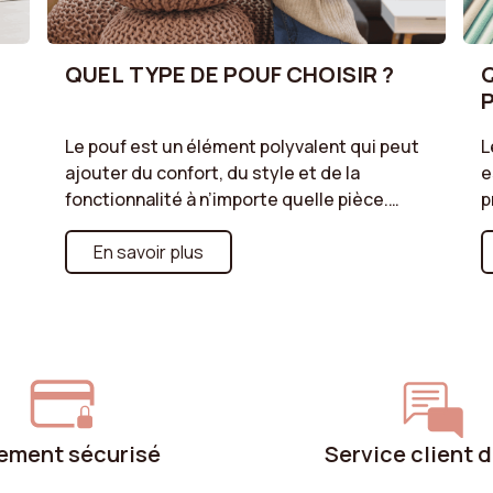
QUEL TYPE DE POUF CHOISIR ?
Le pouf est un élément polyvalent qui peut
L
ajouter du confort, du style et de la
e
fonctionnalité à n’importe quelle pièce.
p
Découvrez notre guide pratique pour
d
choisir le type de pouf qui répondra à vos
En savoir plus
v
besoins. Que vous optiez pour un pouf
L
coffre offrant un espace de rangement
a
supplémentaire, un pouf géant pour une
s
assise confortable et décontractée, ou un
c
pouf repose-pieds pour accompagner
q
votre fauteuil, nous vous aidons à faire le
bon choix.
ement sécurisé
Service client 