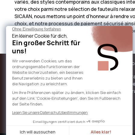
variés, des styles contemporains aux classiques inte
votre choix parmi notre sélection de fauteuils rela
SICAAN, nous mettons un point d'honneur à rendre vot
choix, et notre processus de paiement sécurisé ainsi 
notre collection dès maintenant et à profiter de l'op
SICAAN !
À propos de sicaan
Nos servi
Qui sommes-nous ?
Livraison r
Prix abordable
Moyens de
Montage ra