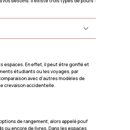
os besoins. Il existe trois types de poufs :
issu
Canapé Gris
n
Canapé Vert
urs côtelé
Canapé Beige
ouclette
Canapé Orange
Canapé Blanc
 espaces. En effet, il peut être gonflé et
ements étudiants ou les voyages, par
en comparaison avec d'autres modèles de
de crevaison accidentelle.
'options de rangement, alors appelé pouf
ids ou encore de livres. Dans les espaces