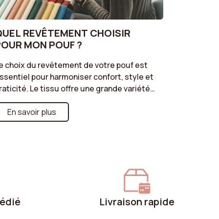
QUEL REVÊTEMENT CHOISIR
POUR MON POUF ?
e choix du revêtement de votre pouf est
ssentiel pour harmoniser confort, style et
raticité. Le tissu offre une grande variété
e couleurs et de textures tandis que le
elours côtelé apporte une touche rétro.
En savoir plus
e velours classique est parfait pour une
mbiance chic, et la bouclette apporte une
ensation de cocooning. Suivez nos
onseils pour sélectionner le revêtement
ui correspond à votre décoration !
dédié
Livraison rapide