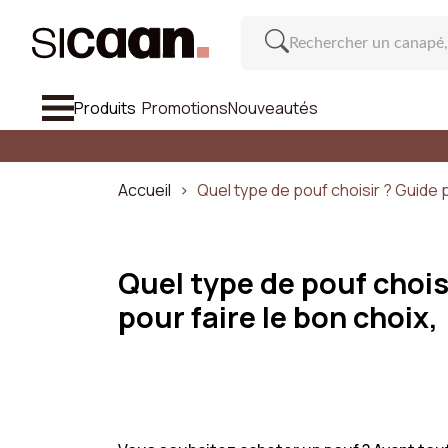
Produits
Promotions
Nouveautés
Voir Tout
Canapé
Accueil
Quel type de pouf choisir ? Guide p
Fauteuil & Pouf
Chaise Et Tabouret De Bar
Quel type de pouf chois
pour faire le bon choix,
Meuble
Cana
Inspirations
Nombre d
Nouveautés