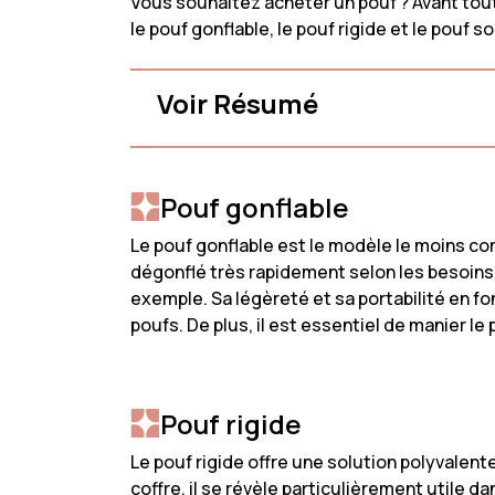
Vous souhaitez acheter un pouf ? Avant tout
Canapé 3
Promotions
le pouf gonflable, le pouf rigide et le pouf
Canapé 2
Besoin D’aide
Voir Résumé
Mon Compte
Pouf gonflable
Le pouf gonflable est le modèle le moins com
dégonflé très rapidement selon les besoins,
exemple. Sa légèreté et sa portabilité en f
poufs. De plus, il est essentiel de manier le
Pouf rigide
Le pouf rigide offre une solution polyvalen
coffre, il se révèle particulièrement utile 