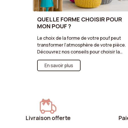
QUELLE FORME CHOISIR POUR
MON POUF ?
Le choix de la forme de votre pouf peut
transformer l’atmosphère de votre pièce.
Découvrez nos conseils pour choisir la
forme qui s'harmonisera le mieux avec
votre espace, en tenant compte de vos
En savoir plus
besoins pratiques et esthétiques. Que ce
soit pour un coin lecture, un espace de
détente ou un ajout décoratif, trouvez le
pouf parfait qui répond à vos envies !
Livraison offerte
Pai