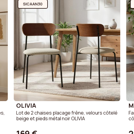
SICAAN30
OLIVIA
M
es,
Lot de 2 chaises placage frêne, velours côtelé
Fa
beige et pieds métal noir OLIVIA
cô
169 €
2