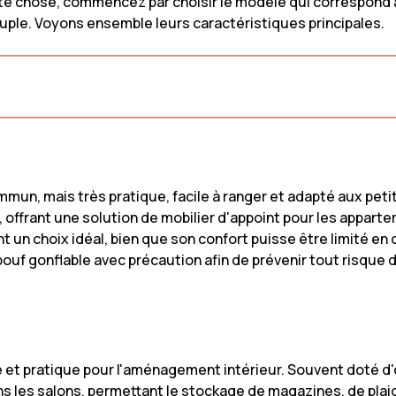
e chose, commencez par choisir le modèle qui correspond à v
 places
Canapé scandinave
Canapé en t
 souple. Voyons ensemble leurs caractéristiques principales.
 places
Canapé Vintage
Canapé en li
Canapé velo
Canapé en b
mun, mais très pratique, facile à ranger et adapté aux petits
 offrant une solution de mobilier d'appoint pour les appart
ont un choix idéal, bien que son confort puisse être limité 
 pouf gonflable avec précaution afin de prévenir tout risque 
te et pratique pour l'aménagement intérieur. Souvent doté d
dans les salons, permettant le stockage de magazines, de pla