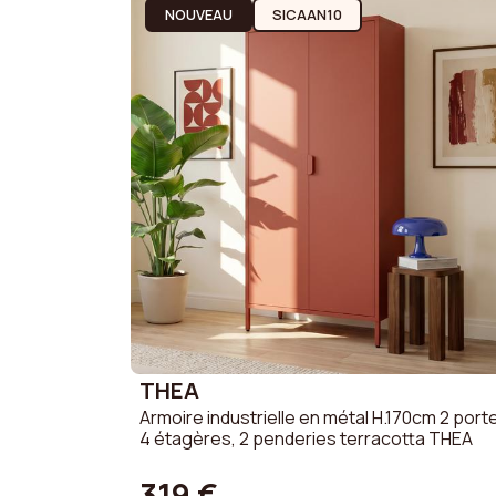
NOUVEAU
SICAAN10
THEA
Armoire industrielle en métal H.170cm 2 port
4 étagères, 2 penderies terracotta THEA
319 €