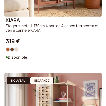
KIARA
Etagère métal H.170cm 4 portes 4 cases terracotta et
verre cannelé KIARA
319 €
Disponible
NOUVEAU
SICAAN20