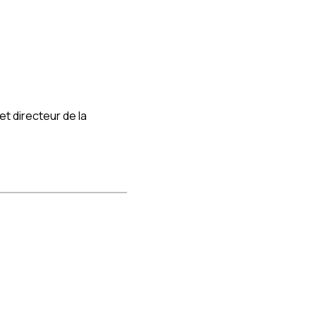
issu
Canapé Gris
n
Canapé Vert
urs côtelé
Canapé Beige
ouclette
Canapé Orange
Canapé Blanc
 directeur de la