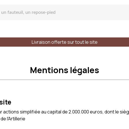
Livraison offerte sur tout le site
 Canapé
Mentions légales
pé droit
site
ctions simplifiée au capital de 2.000.000 euros, dont le siège
 l'Artillerie
e place
Styles
Matières