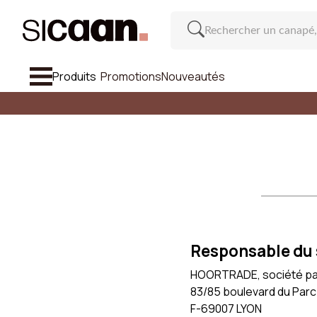
Produits
Promotions
Nouveautés
Voir Tout
Canapé
Fauteuil & Pouf
Chaise Et Tabouret De Bar
Meuble
Cana
Responsable du 
Inspirations
HOORTRADE, société par a
83/85 boulevard du Parc de
Nombre d
Nouveautés
F-69007 LYON