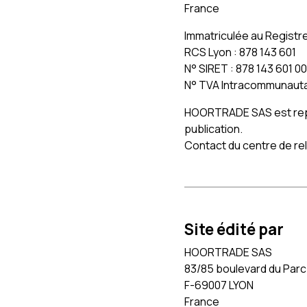
Canapé 3
France
Promotions
Canapé 2
Immatriculée au Registr
Besoin D’aide
RCS Lyon : 878 143 601
N° SIRET : 878 143 601 0
Mon Compte
N° TVA Intracommunauta
HOORTRADE SAS est repr
publication.
Contact du centre de rela
Site édité par
HOORTRADE SAS
83/85 boulevard du Parc de
F-69007 LYON
France