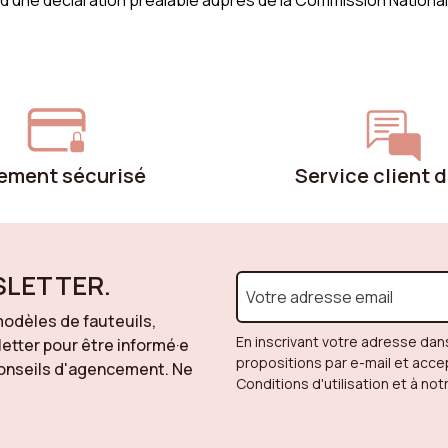
et d’une déclaration préalable auprès de la Commission Nationa
ement sécurisé
Service client 
SLETTER.
odèles de fauteuils,
En inscrivant votre adresse dan
letter pour être informé·e
propositions par e-mail et acc
 conseils d'agencement. Ne
Conditions d'utilisation et à not