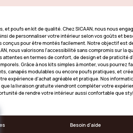
pés, et poufs en kit de qualité. Chez SICAAN, nous nous enga
insi de personnaliser votre intérieur selon vos goûts et b
 conçus pour être montés facilement. Notre objectif est de 
N, nous valorisons l'accessibilité sans compromis sur la qu
attentes en termes de confort, de design et de praticité d
mporels. Grâce à nos kits simples à monter, vous pourrez fa
xants, canapés modulables ou encore poufs pratiques, et cr
re expérience d'achat agréable et pratique. Nos informatio
que la livraison gratuite viendront compléter votre expérie
portunité de rendre votre intérieur aussi confortable que st
ces
Besoin d'aide