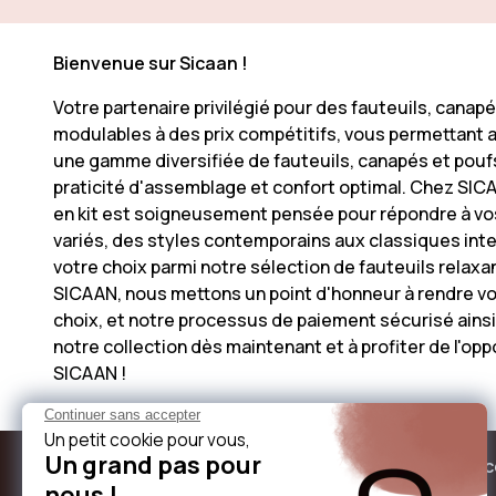
Bienvenue sur Sicaan !
Votre partenaire privilégié pour des fauteuils, cana
modulables à des prix compétitifs, vous permettant a
une gamme diversifiée de fauteuils, canapés et poufs
praticité d'assemblage et confort optimal. Chez SICAA
en kit est soigneusement pensée pour répondre à vos 
variés, des styles contemporains aux classiques inte
votre choix parmi notre sélection de fauteuils rela
SICAAN, nous mettons un point d'honneur à rendre vot
choix, et notre processus de paiement sécurisé ainsi 
notre collection dès maintenant et à profiter de l'op
SICAAN !
À propos de sicaan
Nos servi