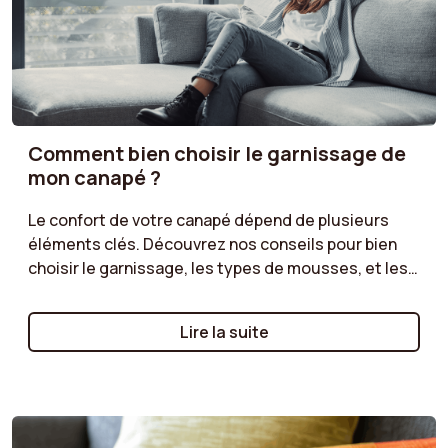
Comment bien choisir le garnissage de
mon canapé ?
Le confort de votre canapé dépend de plusieurs
éléments clés. Découvrez nos conseils pour bien
choisir le garnissage, les types de mousses, et les
structures les plus adaptées à vos besoins.
Préférez-vous une assise moelleuse ou plus ferme
Lire la suite
? Offrez-vous un confort optimal grâce à un choix
de canapé parfaitement adapté à vos moments de
détente.