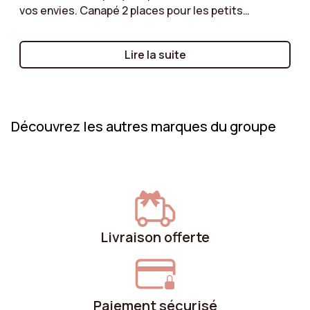
vos envies. Canapé 2 places pour les petits
espaces, canapé d’angle pour un salon spacieux, ou
canapé modulable pour une flexibilité maximale :
Lire la suite
nous vous aidons à comprendre les avantages de
chaque type de modèle. Suivez nos conseils pour
faire le bon choix !
Découvrez les autres marques du groupe
Livraison offerte
Paiement sécurisé