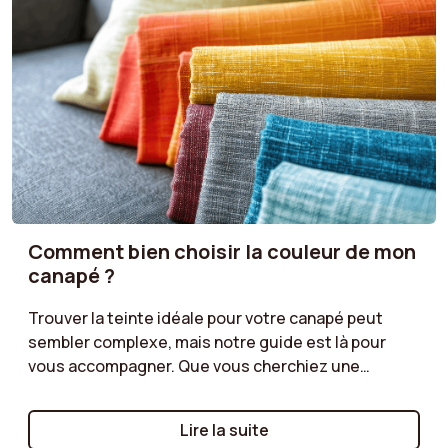
Comment bien choisir la couleur de mon
canapé ?
Trouver la teinte idéale pour votre canapé peut
sembler complexe, mais notre guide est là pour
vous accompagner. Que vous cherchiez une
couleur qui se fond dans une ambiance discrète ou
une teinte plus audacieuse pour dynamiser votre
Lire la suite
salon, découvrez nos conseils pour harmoniser