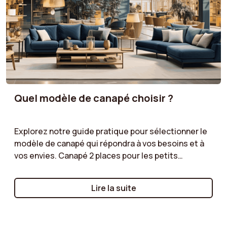
personnalité.
Quel modèle de canapé choisir ?
Explorez notre guide pratique pour sélectionner le
modèle de canapé qui répondra à vos besoins et à
vos envies. Canapé 2 places pour les petits
espaces, canapé d’angle pour un salon spacieux, ou
canapé modulable pour une flexibilité maximale :
Lire la suite
nous vous aidons à comprendre les avantages de
chaque type de modèle. Suivez nos conseils pour
faire le bon choix !