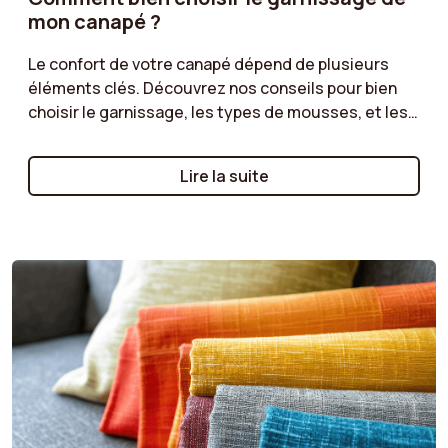
mon canapé ?
Le confort de votre canapé dépend de plusieurs
éléments clés. Découvrez nos conseils pour bien
choisir le garnissage, les types de mousses, et les
structures les plus adaptées à vos besoins.
Préférez-vous une assise moelleuse ou plus ferme
Lire la suite
? Offrez-vous un confort optimal grâce à un choix
de canapé parfaitement adapté à vos moments de
détente.