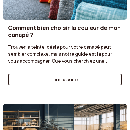
Comment bien choisir la couleur de mon
canapé ?
Trouver la teinte idéale pour votre canapé peut
sembler complexe, mais notre guide est là pour
vous accompagner. Que vous cherchiez une
couleur qui se fond dans une ambiance discrète ou
une teinte plus audacieuse pour dynamiser votre
Lire la suite
salon, découvrez nos conseils pour harmoniser
votre canapé avec votre décoration. Tons neutres
pour un style intemporel, couleurs vives pour un
effet moderne, ou teintes naturelles pour une
atmosphère chaleureuse : suivez nos
recommandations pour un choix de couleur qui
sublimera votre espace tout en reflétant votre