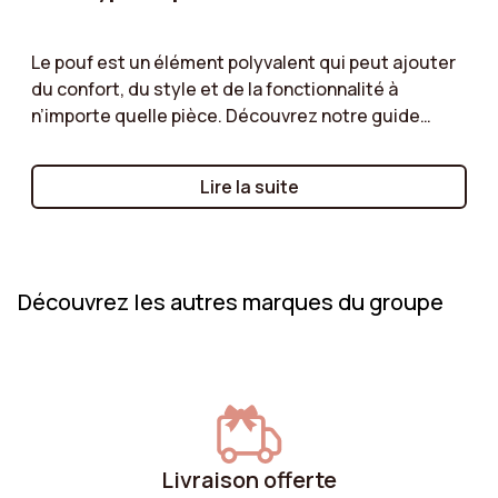
Le pouf est un élément polyvalent qui peut ajouter
du confort, du style et de la fonctionnalité à
n’importe quelle pièce. Découvrez notre guide
pratique pour choisir le type de pouf qui répondra à
vos besoins. Que vous optiez pour un pouf coffre
Lire la suite
offrant un espace de rangement supplémentaire, un
pouf géant pour une assise confortable et
décontractée, ou un pouf repose-pieds pour
accompagner votre fauteuil, nous vous aidons à
Découvrez les autres marques du groupe
faire le bon choix.
Livraison offerte