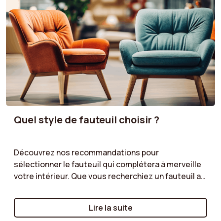
Quel style de fauteuil choisir ?
Découvrez nos recommandations pour
sélectionner le fauteuil qui complétera à merveille
votre intérieur. Que vous recherchiez un fauteuil au
style scandinave épuré, un modèle vintage plein de
caractère, ou un fauteuil classique intemporel,
Lire la suite
nous vous guidons à travers les critères essentiels