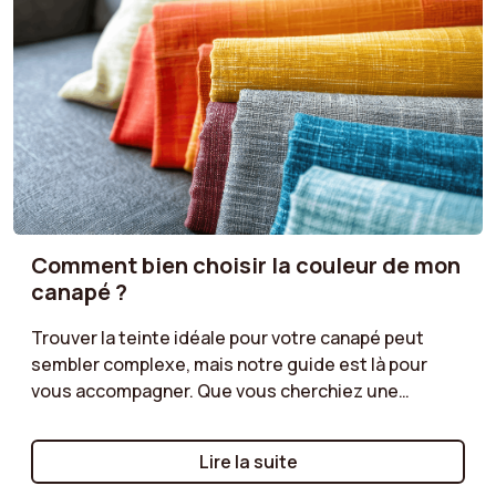
Comment bien choisir la couleur de mon
canapé ?
Trouver la teinte idéale pour votre canapé peut
sembler complexe, mais notre guide est là pour
vous accompagner. Que vous cherchiez une
couleur qui se fond dans une ambiance discrète ou
une teinte plus audacieuse pour dynamiser votre
Lire la suite
salon, découvrez nos conseils pour harmoniser