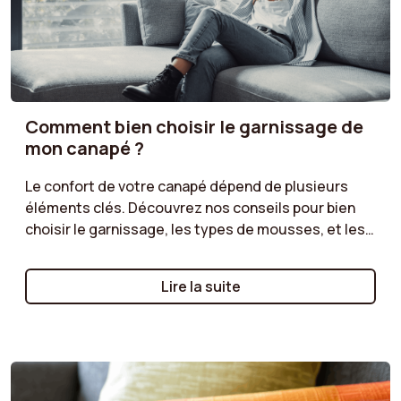
Comment bien choisir le garnissage de
mon canapé ?
Le confort de votre canapé dépend de plusieurs
éléments clés. Découvrez nos conseils pour bien
choisir le garnissage, les types de mousses, et les
structures les plus adaptées à vos besoins.
Préférez-vous une assise moelleuse ou plus ferme
Lire la suite
? Offrez-vous un confort optimal grâce à un choix
de canapé parfaitement adapté à vos moments de
détente.