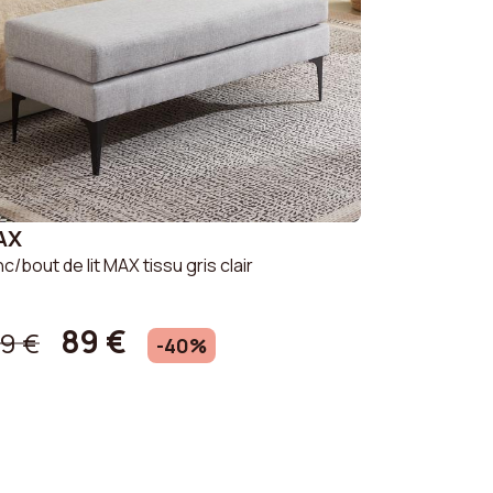
AX
c/bout de lit MAX tissu gris clair
89 €
49 €
-40%