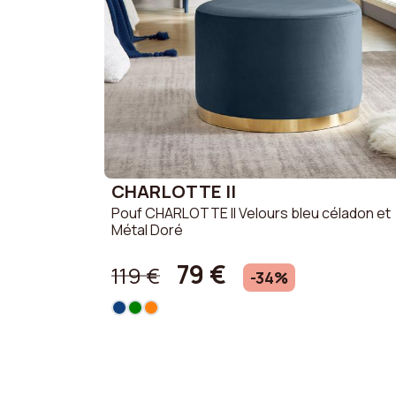
CHARLOTTE II
Pouf CHARLOTTE II Velours bleu céladon et
Métal Doré
79 €
119 €
-34%