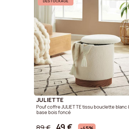
Canapé 3
DESTOCKAGE
Promotions
Canapé 2
Besoin D’aide
Mon Compte
JULIETTE
Pouf coffre JULIETTE tissu bouclette blanc 
base bois foncé
49 €
89 €
-45%