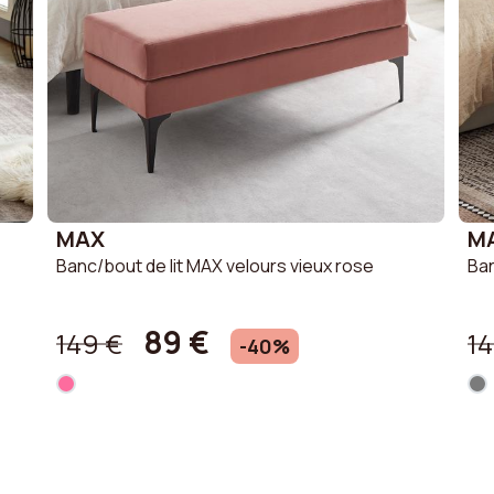
MAX
M
Banc/bout de lit MAX velours vieux rose
Ban
89 €
149 €
1
-40%