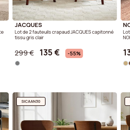
JACQUES
N
te
Lot de 2 fauteuils crapaud JACQUES capitonné
Lot
tissu gris clair
NO
135 €
1
299 €
-55%
SICAAN30