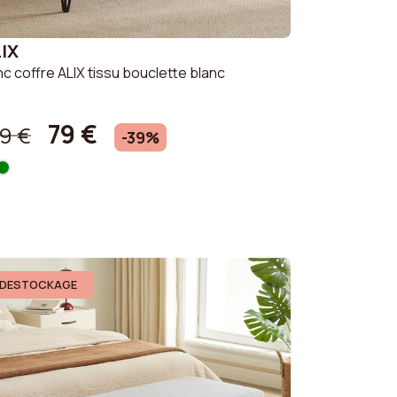
IX
c coffre ALIX tissu bouclette blanc
79 €
9 €
-39%
DESTOCKAGE