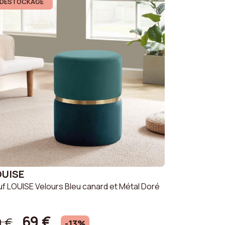
issu
Canapé Gris
DESTOCKAGE
n
Canapé Vert
urs côtelé
Canapé Beige
ouclette
Canapé Orange
Canapé Blanc
OUISE
f LOUISE Velours Bleu canard et Métal Doré
69 €
9 €
-13%