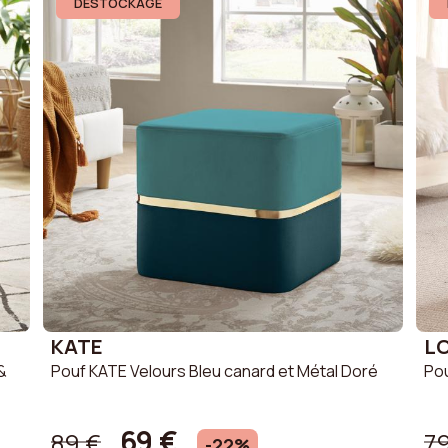
 places
Canapé scandinave
Canapé en t
DESTOCKAGE
 places
Canapé Vintage
Canapé en li
Canapé velo
Canapé en b
KATE
L
&
Pouf KATE Velours Bleu canard et Métal Doré
Pou
69 €
89 €
7
-22%