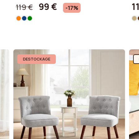
99 €
1
119 €
-17%
DESTOCKAGE