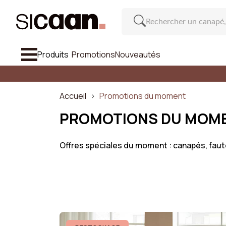
Produits
Promotions
Nouveautés
Voir Tout
Canapé
Accueil
Promotions du moment
Fauteuil & Pouf
PROMOTIONS DU MOM
Chaise Et Tabouret De Bar
Offres spéciales du moment : canapés, fauteuil
Meuble
Cana
Inspirations
Nombre d
Nouveautés