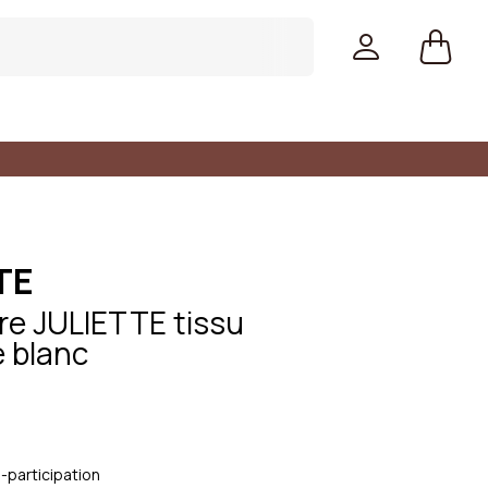
TE
fre JULIETTE tissu
e blanc
Couleurs
-participation