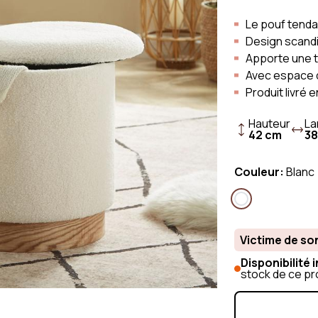
 places
Canapé scandinave
Canapé en t
 places
Canapé Vintage
Le pouf tend
Canapé en li
Design scand
Canapé velo
Apporte une 
Canapé en b
Avec espace 
Produit livré e
Hauteur
La
42 cm
38
Couleur:
Blanc
Victime de so
Disponibilité
stock de ce pr