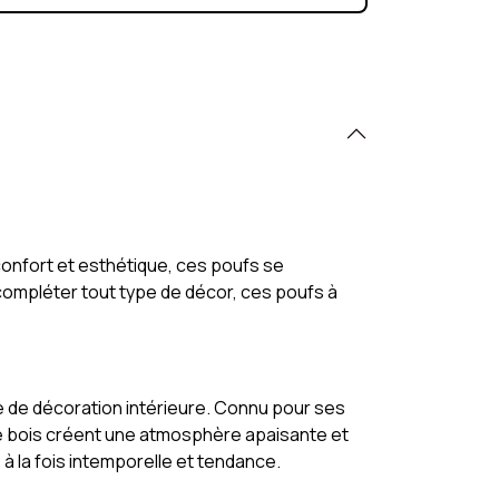
confort et esthétique, ces poufs se
 compléter tout type de décor, ces poufs à
e de décoration intérieure. Connu pour ses
s de bois créent une atmosphère apaisante et
à la fois intemporelle et tendance.