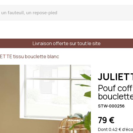
Livraison offerte sur tout le site
 Canapé
IETTE tissu bouclette blanc
JULIET
Pouf cof
bouclett
pé droit
STW-000256
79 €
e place
Styles
Matières
Dont 0.42 € d'éco