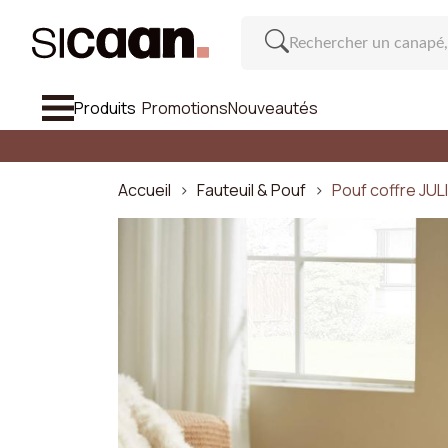
Produits
Promotions
Nouveautés
Voir Tout
Canapé
Accueil
Fauteuil & Pouf
Pouf coffre JUL
Fauteuil & Pouf
Chaise Et Tabouret De Bar
Meuble
Cana
Inspirations
Nombre d
Nouveautés