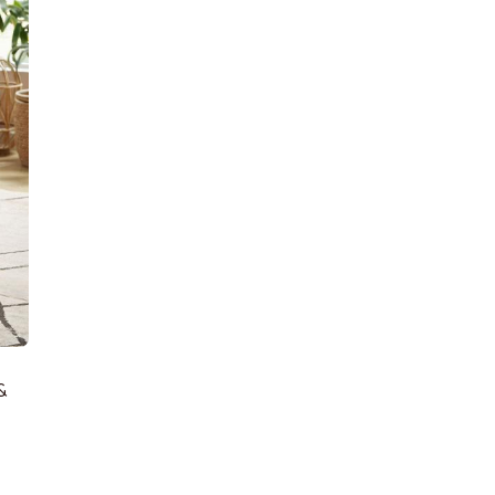
conseillé pour le montage
m³
Garnissage de l'assise
Profondeur
Garantie
Couleur
&