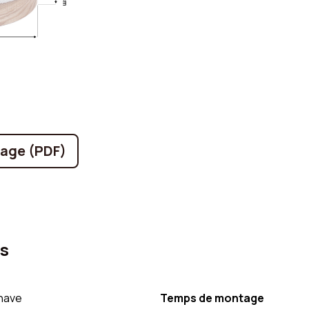
lage (PDF)
es
nave
Temps de montage