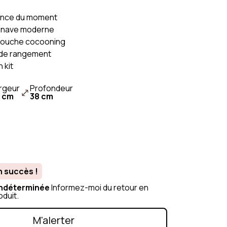
issu
Canapé Gris
ance du moment
n
Canapé Vert
inave moderne
urs côtelé
Canapé Beige
touche cocooning
ouclette
Canapé Orange
de rangement
n kit
Canapé Blanc
rgeur
Profondeur
 cm
38 cm
n succès !
 indéterminée
Informez-moi du retour en
oduit.
M'alerter