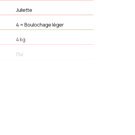
Juliette
4 = Boulochage léger
4 kg
Oui
38 cm
42 cm
Non
Bouclette
1