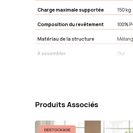
Charge maximale supportée
150 kg
Composition du revêtement
100% P
Matériau de la structure
Mélang
A assembler
Oui
Résistance de la couleur
Color 
Type de produit
Pouf
Confort d'assise
Equilib
Produits Associés
Largeur
38 cm
Résistance à l'abrasion
10000 
DESTOCKAGE