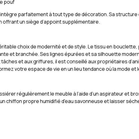
le pouf
 s’intègre parfaitement à tout type de décoration. Sa structu
 en offrant un siège d’appoint supplémentaire.
ritable choix de modernité et de style. Le tissu en bouclette
ante et branchée. Ses lignes épurées et sa silhouette modern
x tâches et aux griffures, il est conseillé aux propriétaires d’
formez votre espace de vie en un lieu tendance où la mode e
ssiérer régulièrement le meuble à l’aide d’un aspirateur et b
chiffon propre humidifié d'eau savonneuse et laisser sécher à