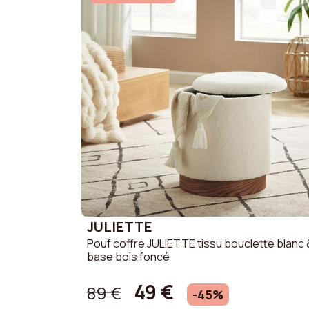
(Martindale)
Densité de l'assise
25 kg/
Notice de montage
Oui
Hauteur d'assise
42 cm
Diamètre
38 cm
JULIETTE
Pouf coffre JULIETTE tissu bouclette blanc 
base bois foncé
49 €
89 €
-45%