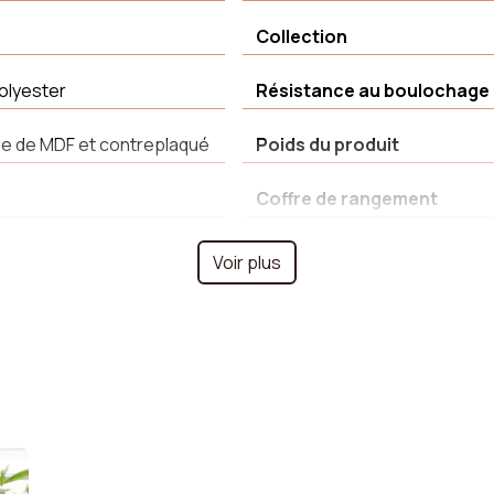
Collection
olyester
Résistance au boulochage
e de MDF et contreplaqué
Poids du produit
Coffre de rangement
fastness Grade 4-5
Longueur
Voir plus
Hauteur
ré
Déhoussable
Revêtement
cycles
Nombre de personnes