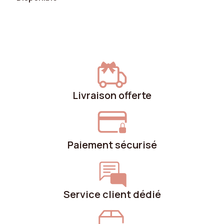
Hauteur des portes
31 cm
Largeur des niches
36 cm
Largeur des portes
36.2 cm
Pièces de la maison
Chambre
Livraison offerte
Nombre de niches
2
Couleur des pieds
Chêne
Paiement sécurisé
Type de pose
Au sol
Service client dédié