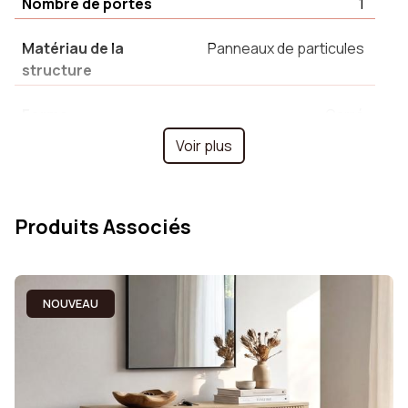
Nombre de portes
1
Matériau de la
Panneaux de particules
structure
Forme
Carré
Voir plus
Couleur
Chêne
Hauteur des niches
15 cm
Produits Associés
Montage
Livraison en kit à
assembler
NOUVEAU
Collection
Saskia
Lot
2
Relevable
Non